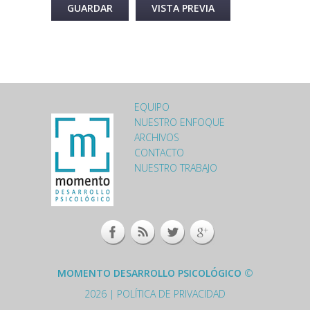
Desactivar texto enriquecido
Más información sobre los formatos de texto
Formato de texto
Las direcciones de las páginas web y las de correo
se convierten en enlaces automáticamente.
EQUIPO
LOGO-MOMENTO-
NUESTRO ENFOQUE
ARCHIVOS
FOOTER.PNG
CONTACTO
NUESTRO TRABAJO
MOMENTO DESARROLLO PSICOLÓGICO
©
2026 |
POLÍTICA DE PRIVACIDAD