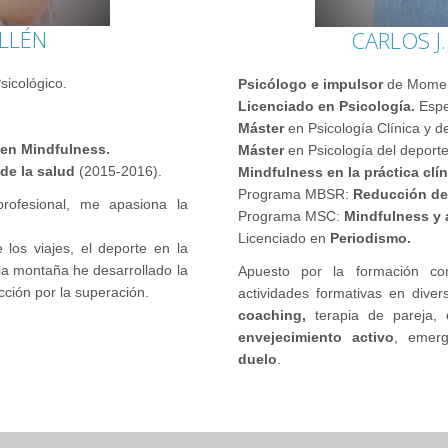
LLÉN
CARLOS J
icológico.
Psicólogo e impulsor
de Moment
Licenciado en Psicología.
Espe
Máster
en Psicología Clínica y d
en Mindfulness.
Máster
en Psicología del deporte
de la salud
(2015-2016).
Mindfulness en la práctica clín
Programa MBSR:
Reducción de
rofesional, me apasiona la
Programa MSC:
Mindfulness y
Licenciado en
Periodismo.
los viajes, el deporte en la
 la montaña he desarrollado la
Apuesto por la formación co
acción por la superación.
actividades formativas en dive
coaching,
terapia de pareja,
envejecimiento activo
, emerg
duelo
.