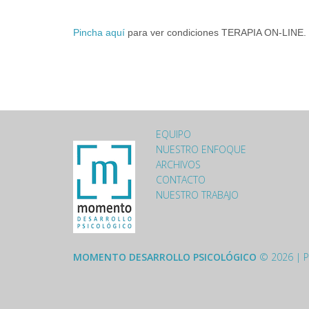
Pincha aquí
para ver condiciones TERAPIA ON-LINE.
EQUIPO
LOGO-MOMENTO-FOOTER.P
NUESTRO ENFOQUE
ARCHIVOS
CONTACTO
NUESTRO TRABAJO
MOMENTO DESARROLLO PSICOLÓGICO
© 2026 |
P