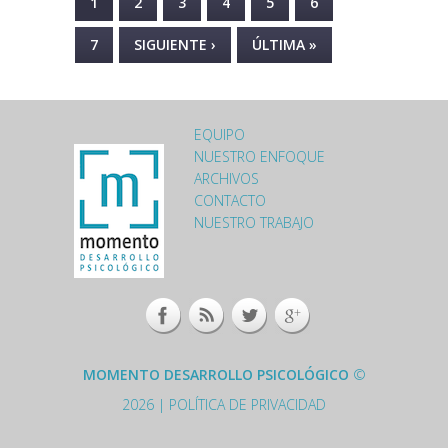
PÁGINAS
1
2
3
4
5
6
7
SIGUIENTE ›
ÚLTIMA »
EQUIPO
LOGO-MOMENTO-
NUESTRO ENFOQUE
ARCHIVOS
FOOTER.PNG
CONTACTO
NUESTRO TRABAJO
MOMENTO DESARROLLO PSICOLÓGICO
©
2026 |
POLÍTICA DE PRIVACIDAD