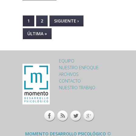
ESTRÉS. PRIMERA PARTE:
PÁGINAS
1
2
SIGUIENTE ›
ÚLTIMA »
EQUIPO
LOGO-MOMENTO-
NUESTRO ENFOQUE
ARCHIVOS
FOOTER.PNG
CONTACTO
NUESTRO TRABAJO
MOMENTO DESARROLLO PSICOLÓGICO
©