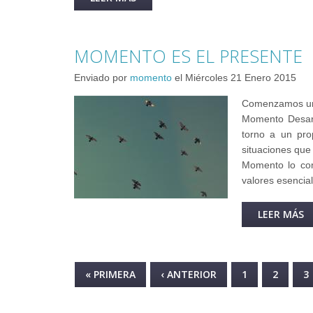
MOMENTO ES EL PRESENTE
Enviado por
momento
el
Miércoles 21 Enero 2015
Comenzamos un n
Momento Desarr
torno a un pro
situaciones que
Momento lo com
valores esencial
LEER MÁS
S
PÁGINAS
« PRIMERA
‹ ANTERIOR
1
2
3