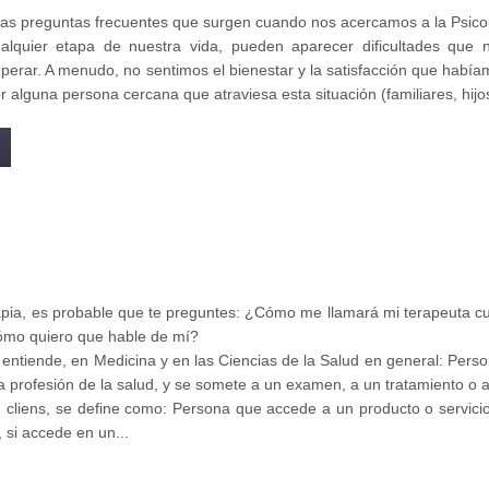
las preguntas frecuentes que surgen cuando nos acercamos a la Psico
alquier etapa de nuestra vida, pueden aparecer dificultades que
erar. A menudo, no sentimos el bienestar y la satisfacción que había
alguna persona cercana que atraviesa esta situación (familiares, hijos
OBRE ¿CUÁNDO DEBO IR AL PSICÓLOGO?
apia, es probable que te preguntes: ¿Cómo me llamará mi terapeuta c
ómo quiero que hable de mí?
entiende, en Medicina y en las Ciencias de la Salud en general: Person
a profesión de la salud, y se somete a un examen, a un tratamiento o a
tín cliens, se define como: Persona que accede a un producto o servici
 si accede en un...