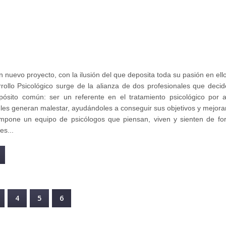
uevo proyecto, con la ilusión del que deposita toda su pasión en ello
ollo Psicológico surge de la alianza de dos profesionales que deci
pósito común: ser un referente en el tratamiento psicológico por a
 les generan malestar, ayudándoles a conseguir sus objetivos y mejora
pone un equipo de psicólogos que piensan, viven y sienten de fo
es...
OBRE MOMENTO ES EL PRESENTE
4
5
6