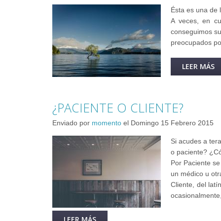
Ésta es una de 
A veces, en cu
conseguimos sup
preocupados por 
LEER MÁS
S
¿PACIENTE O CLIENTE?
Enviado por
momento
el
Domingo 15 Febrero 2015
Si acudes a ter
o paciente? ¿C
Por Paciente se 
un médico u otr
Cliente, del la
ocasionalmente,
LEER MÁS
SOBRE ¿PACIENTE O CLIENTE?