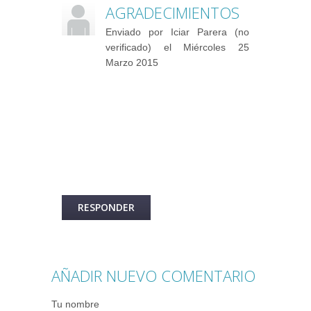
AGRADECIMIENTOS
Enviado por
Iciar Parera (no
verificado)
el Miércoles 25
Marzo 2015
Ha sido un gran placer colaborar con
vosotros.
Espero que vuestro proyecto sea un
exitazo.
Besos
RESPONDER
AÑADIR NUEVO COMENTARIO
Tu nombre