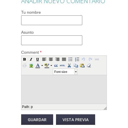
AÑADIR NUEVO COMENTARIO
Tu nombre
Asunto
Comment
*
Font size
Path
:
p
Desactivar texto enriquecido