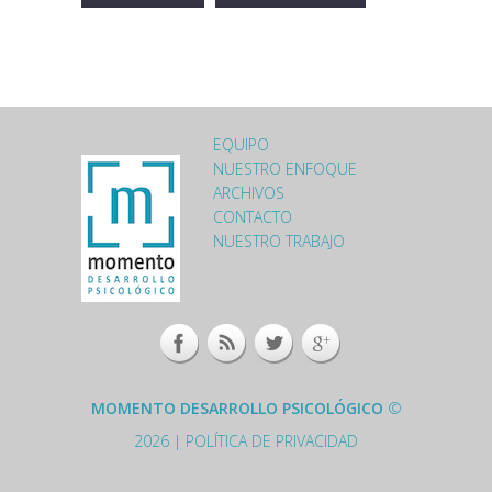
Desactivar texto enriquecido
Más información sobre los formatos de texto
Formato de texto
Las direcciones de las páginas web y las de correo
se convierten en enlaces automáticamente.
EQUIPO
LOGO-MOMENTO-
NUESTRO ENFOQUE
ARCHIVOS
FOOTER.PNG
CONTACTO
NUESTRO TRABAJO
MOMENTO DESARROLLO PSICOLÓGICO
©
2026 |
POLÍTICA DE PRIVACIDAD