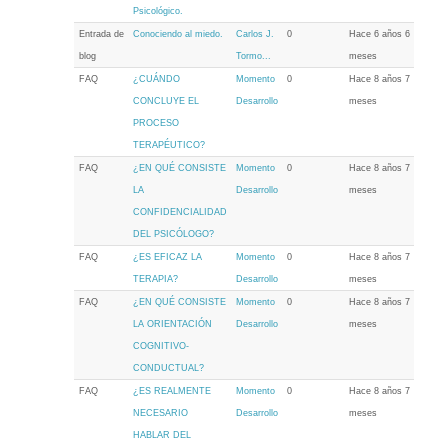
Psicológico.
Entrada de
Conociendo al miedo.
Carlos J.
0
Hace 6 años 6
blog
Tormo...
meses
FAQ
¿CUÁNDO
Momento
0
Hace 8 años 7
CONCLUYE EL
Desarrollo
meses
PROCESO
TERAPÉUTICO?
FAQ
¿EN QUÉ CONSISTE
Momento
0
Hace 8 años 7
LA
Desarrollo
meses
CONFIDENCIALIDAD
DEL PSICÓLOGO?
FAQ
¿ES EFICAZ LA
Momento
0
Hace 8 años 7
TERAPIA?
Desarrollo
meses
FAQ
¿EN QUÉ CONSISTE
Momento
0
Hace 8 años 7
LA ORIENTACIÓN
Desarrollo
meses
COGNITIVO-
CONDUCTUAL?
FAQ
¿ES REALMENTE
Momento
0
Hace 8 años 7
NECESARIO
Desarrollo
meses
HABLAR DEL