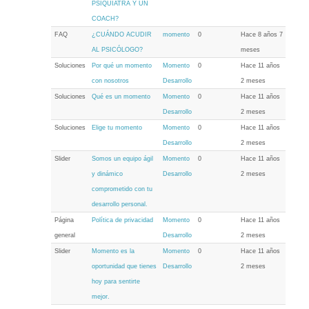
PSIQUIATRA Y UN
COACH?
FAQ
¿CUÁNDO ACUDIR
momento
0
Hace 8 años 7
AL PSICÓLOGO?
meses
Soluciones
Por qué un momento
Momento
0
Hace 11 años
con nosotros
Desarrollo
2 meses
Soluciones
Qué es un momento
Momento
0
Hace 11 años
Desarrollo
2 meses
Soluciones
Elige tu momento
Momento
0
Hace 11 años
Desarrollo
2 meses
Slider
Somos un equipo ágil
Momento
0
Hace 11 años
y dinámico
Desarrollo
2 meses
comprometido con tu
desarrollo personal.
Página
Política de privacidad
Momento
0
Hace 11 años
general
Desarrollo
2 meses
Slider
Momento es la
Momento
0
Hace 11 años
oportunidad que tienes
Desarrollo
2 meses
hoy para sentirte
mejor.